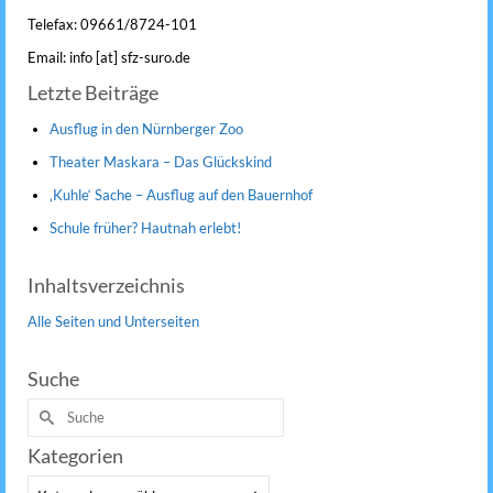
Telefax: 09661/8724-101
Email: info [at] sfz-suro.de
Letzte Beiträge
Ausflug in den Nürnberger Zoo
Theater Maskara – Das Glückskind
‚Kuhle‘ Sache – Ausflug auf den Bauernhof
Schule früher? Hautnah erlebt!
Inhaltsverzeichnis
Alle Seiten und Unterseiten
Suche
Suche
nach:
Kategorien
Kategorien