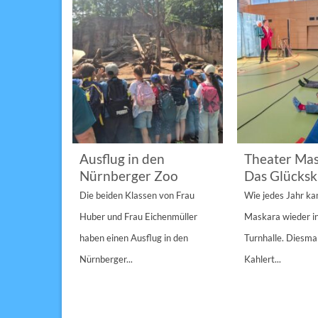
im
Ausflug in den
Theater Mas
Nürnberger Zoo
Das Glücksk
a „St.
Die beiden Klassen von Frau
Wie jedes Jahr k
Anderen“
Huber und Frau Eichenmüller
Maskara wieder i
n 1/1A,...
haben einen Ausflug in den
Turnhalle. Diesmal
Nürnberger...
Kahlert...