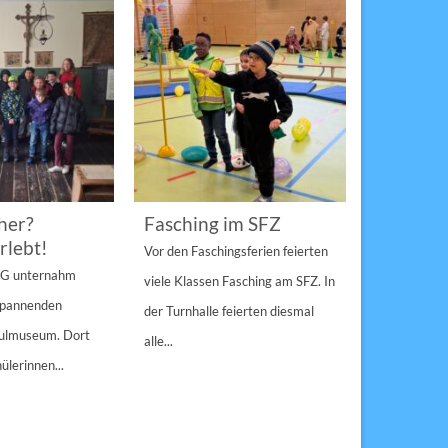
her?
Fasching im SFZ
Sterngir
rlebt!
den Pau
Vor den Faschingsferien feierten
gespann
4 G unternahm
viele Klassen Fasching am SFZ. In
Weihnachts
 spannenden
der Turnhalle feierten diesmal
Sulzbach-Ros
hulmuseum. Dort
alle...
Erfolg Bei s
ülerinnen...
Winterwette
der Pausenho