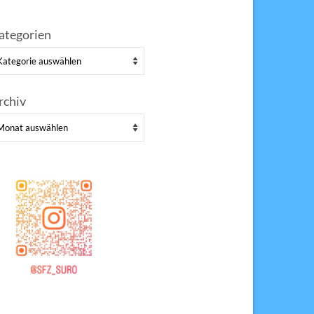
ategorien
tegorien
rchiv
chiv