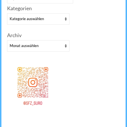
nach:
Kategorien
Kategorien
Archiv
Archiv