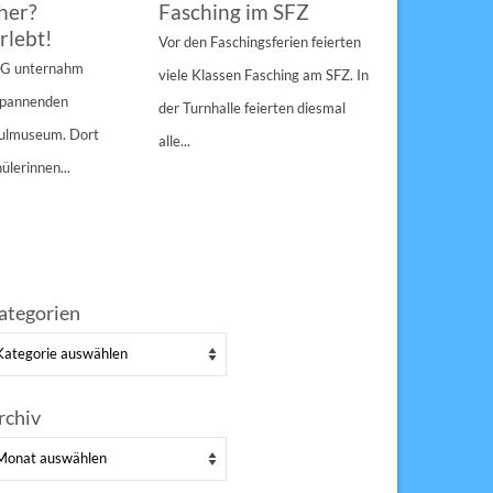
her?
Fasching im SFZ
Sterngir
rlebt!
den Pau
Vor den Faschingsferien feierten
gespann
4 G unternahm
viele Klassen Fasching am SFZ. In
Weihnachts
 spannenden
der Turnhalle feierten diesmal
Sulzbach-Ros
hulmuseum. Dort
alle...
Erfolg Bei s
ülerinnen...
Winterwette
der Pausenho
ategorien
tegorien
rchiv
chiv