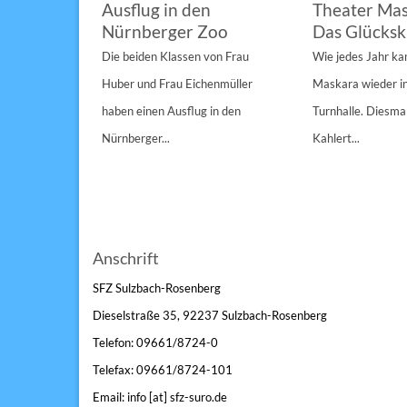
im
Ausflug in den
Theater Mas
Nürnberger Zoo
Das Glücksk
a „St.
Die beiden Klassen von Frau
Wie jedes Jahr k
Anderen“
Huber und Frau Eichenmüller
Maskara wieder i
n 1/1A,...
haben einen Ausflug in den
Turnhalle. Diesmal
Nürnberger...
Kahlert...
Anschrift
SFZ Sulzbach-Rosenberg
Dieselstraße 35, 92237 Sulzbach-Rosenberg
Telefon: 09661/8724-0
Telefax: 09661/8724-101
Email: info [at] sfz-suro.de