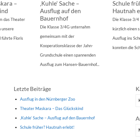
kara –
‚Kuhle‘ Sache –
Schule frü
ind
Ausflug auf den
Hautnah e
Bauernhof
am das Theater
Die Klasse 3/
Die Klasse 3/4G unternahm
n unsere
kürzlich einen
gemeinsam mit der
 führte Floris
Ausflug ins Sc
Kooperationsklasse der Jahn-
konnten die Sch
Grundschule einen spannenden
Ausflug zum Hansen-Bauernhof...
Letzte Beiträge
K
Ka
Ausflug in den Nürnberger Zoo
Theater Maskara – Das Glückskind
A
‚Kuhle‘ Sache – Ausflug auf den Bauernhof
Schule früher? Hautnah erlebt!
Ar