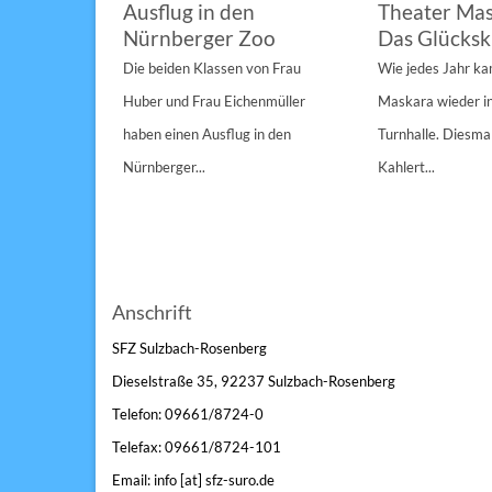
im
Ausflug in den
Theater Mas
Nürnberger Zoo
Das Glücksk
a „St.
Die beiden Klassen von Frau
Wie jedes Jahr k
Anderen“
Huber und Frau Eichenmüller
Maskara wieder i
n 1/1A,...
haben einen Ausflug in den
Turnhalle. Diesmal
Nürnberger...
Kahlert...
Anschrift
SFZ Sulzbach-Rosenberg
Dieselstraße 35, 92237 Sulzbach-Rosenberg
Telefon: 09661/8724-0
Telefax: 09661/8724-101
Email: info [at] sfz-suro.de