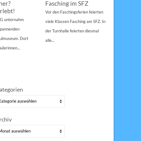
her?
Fasching im SFZ
Sterngir
rlebt!
den Pau
Vor den Faschingsferien feierten
gespann
4 G unternahm
viele Klassen Fasching am SFZ. In
Weihnachts
 spannenden
der Turnhalle feierten diesmal
Sulzbach-Ros
hulmuseum. Dort
alle...
Erfolg Bei s
ülerinnen...
Winterwette
der Pausenho
ategorien
tegorien
rchiv
chiv