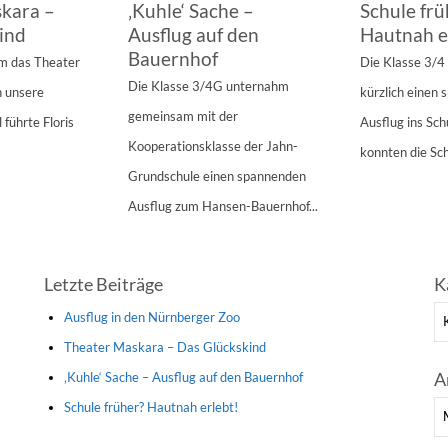
kara –
‚Kuhle‘ Sache –
Schule frü
ind
Ausflug auf den
Hautnah e
Bauernhof
am das Theater
Die Klasse 3/
Die Klasse 3/4G unternahm
n unsere
kürzlich einen
gemeinsam mit der
 führte Floris
Ausflug ins Sc
Kooperationsklasse der Jahn-
konnten die Sch
Grundschule einen spannenden
Ausflug zum Hansen-Bauernhof...
Letzte Beiträge
K
Ka
Ausflug in den Nürnberger Zoo
Theater Maskara – Das Glückskind
A
‚Kuhle‘ Sache – Ausflug auf den Bauernhof
Schule früher? Hautnah erlebt!
Ar