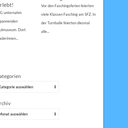
rlebt!
den Pau
Vor den Faschingsferien feierten
gespann
4 G unternahm
viele Klassen Fasching am SFZ. In
Weihnachts
 spannenden
der Turnhalle feierten diesmal
Sulzbach-Ros
hulmuseum. Dort
alle...
Erfolg Bei s
ülerinnen...
Winterwette
der Pausenho
ategorien
tegorien
rchiv
chiv