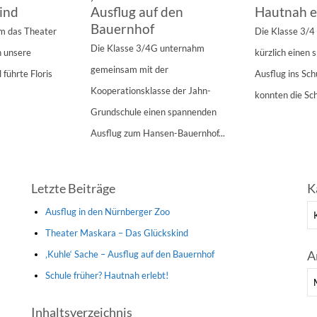
ind
Ausflug auf den
Hautnah e
Bauernhof
am das Theater
Die Klasse 3/
Die Klasse 3/4G unternahm
n unsere
kürzlich einen
gemeinsam mit der
 führte Floris
Ausflug ins Sc
Kooperationsklasse der Jahn-
konnten die Sch
Grundschule einen spannenden
Ausflug zum Hansen-Bauernhof...
Letzte Beiträge
K
Ka
Ausflug in den Nürnberger Zoo
Theater Maskara – Das Glückskind
A
‚Kuhle‘ Sache – Ausflug auf den Bauernhof
Schule früher? Hautnah erlebt!
Ar
Inhaltsverzeichnis