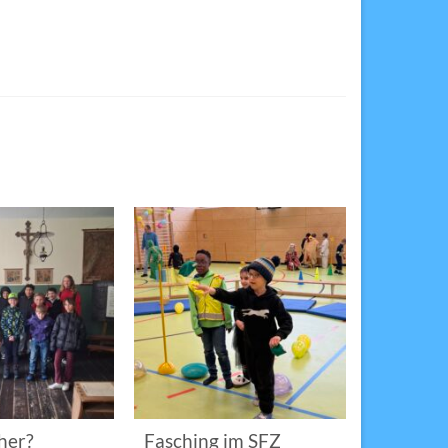
her?
Fasching im SFZ
Sterngir