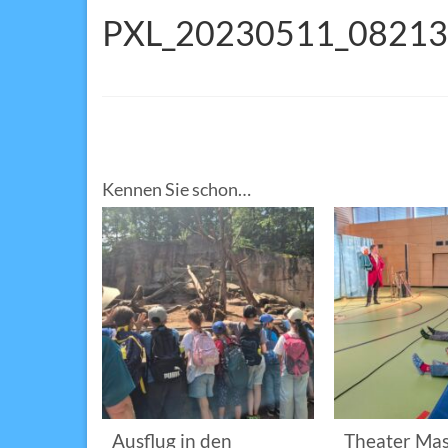
PXL_20230511_0821
Kennen Sie schon…
im
Ausflug in den
Theater Mas