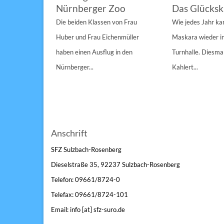
Nürnberger Zoo
Das Glücksk
a „St.
Die beiden Klassen von Frau
Wie jedes Jahr k
Anderen“
Huber und Frau Eichenmüller
Maskara wieder i
n 1/1A,...
haben einen Ausflug in den
Turnhalle. Diesmal
Nürnberger...
Kahlert...
Anschrift
SFZ Sulzbach-Rosenberg
Dieselstraße 35, 92237 Sulzbach-Rosenberg
Telefon: 09661/8724-0
Telefax: 09661/8724-101
Email: info [at] sfz-suro.de