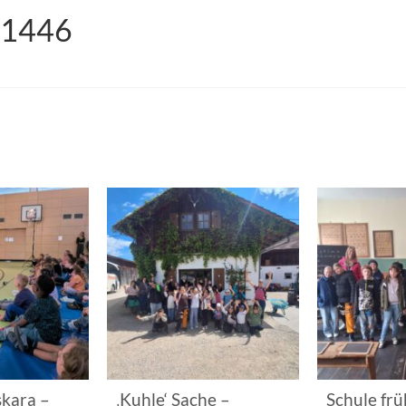
31446
kara –
‚Kuhle‘ Sache –
Schule frü