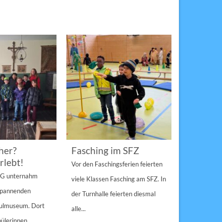
her?
Fasching im SFZ
Sterngir
rlebt!
den Pau
Vor den Faschingsferien feierten
gespann
4 G unternahm
viele Klassen Fasching am SFZ. In
Weihnachts
 spannenden
der Turnhalle feierten diesmal
Sulzbach-Ros
hulmuseum. Dort
alle...
Erfolg Bei s
ülerinnen...