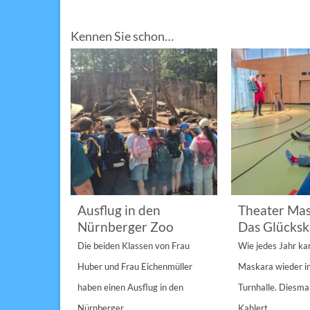
Kennen Sie schon…
im
Ausflug in den
Theater Mas
Nürnberger Zoo
Das Glücksk
a „St.
Die beiden Klassen von Frau
Wie jedes Jahr k
Anderen“
Huber und Frau Eichenmüller
Maskara wieder i
n 1/1A,...
haben einen Ausflug in den
Turnhalle. Diesmal
Nürnberger...
Kahlert...