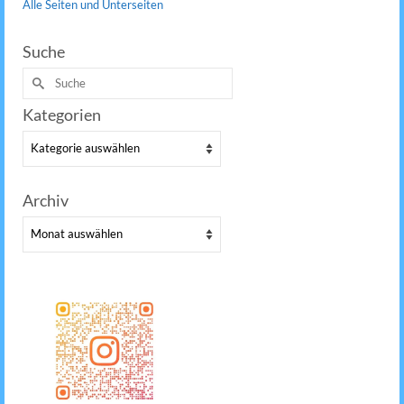
Alle Seiten und Unterseiten
Suche
Suche
nach:
Kategorien
Kategorien
Archiv
Archiv