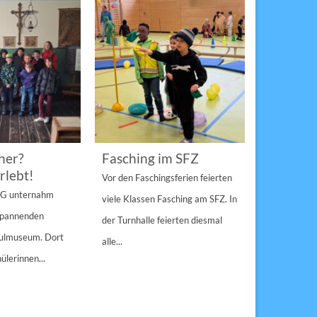
her?
Fasching im SFZ
Sterngir
rlebt!
den Pau
Vor den Faschingsferien feierten
gespann
4 G unternahm
viele Klassen Fasching am SFZ. In
Weihnachts
 spannenden
der Turnhalle feierten diesmal
Sulzbach-Ros
hulmuseum. Dort
alle...
Erfolg Bei s
ülerinnen...
Winterwette
der Pausenho