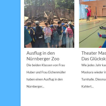
im
Ausflug in den
Theater Mas
Nürnberger Zoo
Das Glücksk
a „St.
Die beiden Klassen von Frau
Wie jedes Jahr k
Anderen“
Huber und Frau Eichenmüller
Maskara wieder i
n 1/1A,...
haben einen Ausflug in den
Turnhalle. Diesmal
Nürnberger...
Kahlert...