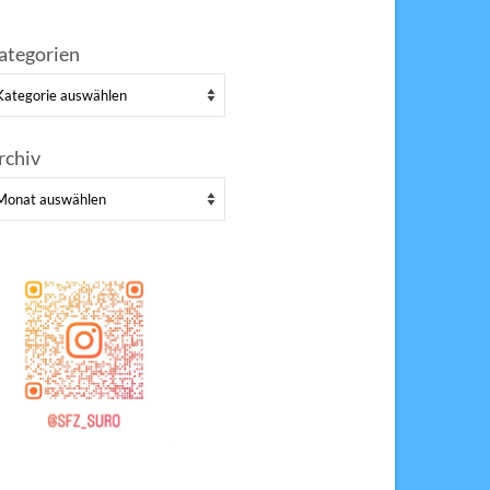
ategorien
tegorien
rchiv
chiv