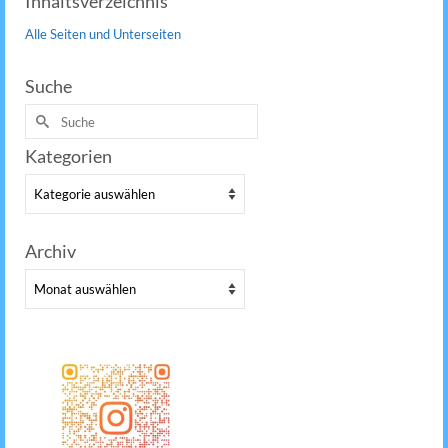
Inhaltsverzeichnis
Alle Seiten und Unterseiten
Suche
Suche
nach:
Kategorien
Kategorien
Archiv
Archiv