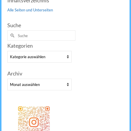
Inhaltsverzeichnis
Alle Seiten und Unterseiten
Suche
Suche
nach:
Kategorien
Kategorien
Archiv
Archiv