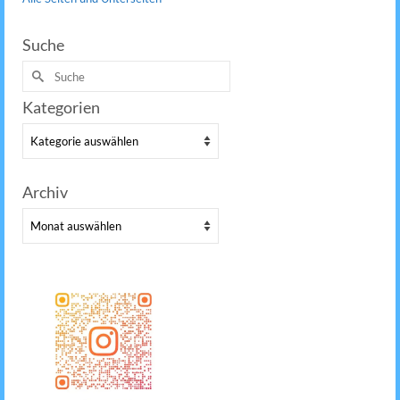
Suche
Suche
nach:
Kategorien
Kategorien
Archiv
Archiv