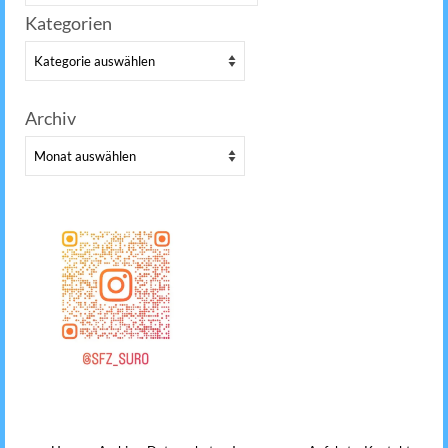
nach:
Kategorien
Kategorien
Archiv
Archiv