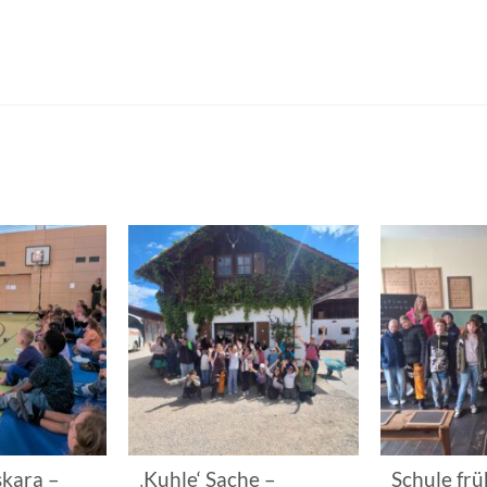
kara –
‚Kuhle‘ Sache –
Schule frü