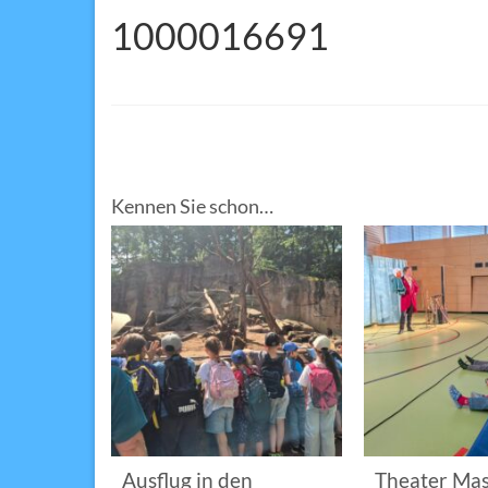
1000016691
Kennen Sie schon…
im
Ausflug in den
Theater Mas