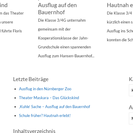
ind
Ausflug auf den
Hautnah e
Bauernhof
am das Theater
Die Klasse 3/
Die Klasse 3/4G unternahm
n unsere
kürzlich einen
gemeinsam mit der
 führte Floris
Ausflug ins Sc
Kooperationsklasse der Jahn-
konnten die Sch
Grundschule einen spannenden
Ausflug zum Hansen-Bauernhof...
Letzte Beiträge
K
Ka
Ausflug in den Nürnberger Zoo
Theater Maskara – Das Glückskind
A
‚Kuhle‘ Sache – Ausflug auf den Bauernhof
Schule früher? Hautnah erlebt!
Ar
Inhaltsverzeichnis