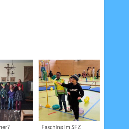
her?
Fasching im SFZ
Sterngir