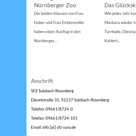
Nürnberger Zoo
Das Glücksk
a „St.
Die beiden Klassen von Frau
Wie jedes Jahr k
Anderen“
Huber und Frau Eichenmüller
Maskara wieder i
n 1/1A,...
haben einen Ausflug in den
Turnhalle. Diesmal
Nürnberger...
Kahlert...
Anschrift
SFZ Sulzbach-Rosenberg
Dieselstraße 35, 92237 Sulzbach-Rosenberg
Telefon: 09661/8724-0
Telefax: 09661/8724-101
Email: info [at] sfz-suro.de