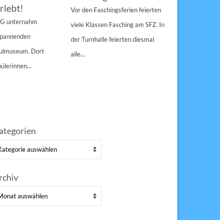
rlebt!
den Pau
Vor den Faschingsferien feierten
gespann
4 G unternahm
viele Klassen Fasching am SFZ. In
Weihnachts
 spannenden
der Turnhalle feierten diesmal
Sulzbach-Ros
hulmuseum. Dort
alle...
Erfolg Bei s
ülerinnen...
Winterwette
der Pausenho
ategorien
tegorien
rchiv
chiv