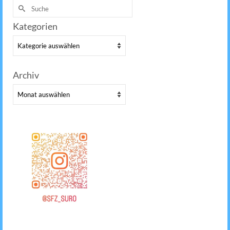
Suche
nach:
Kategorien
Kategorien
Archiv
Archiv