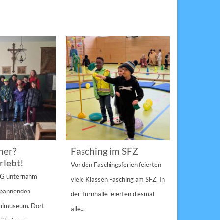
her?
Fasching im SFZ
Sterngir
rlebt!
den Pau
Vor den Faschingsferien feierten
gespann
4 G unternahm
viele Klassen Fasching am SFZ. In
Weihnachts
 spannenden
der Turnhalle feierten diesmal
Sulzbach-Ros
hulmuseum. Dort
alle...
Erfolg Bei s