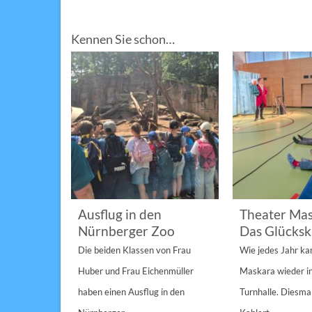
Kennen Sie schon…
im
Ausflug in den
Theater Mas
Nürnberger Zoo
Das Glücksk
a „St.
Die beiden Klassen von Frau
Wie jedes Jahr k
Anderen“
Huber und Frau Eichenmüller
Maskara wieder i
n 1/1A,...
haben einen Ausflug in den
Turnhalle. Diesmal