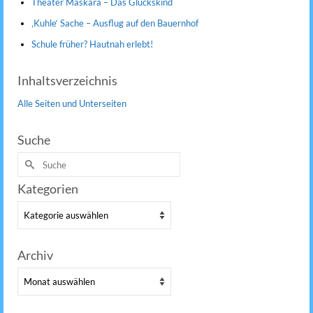
Theater Maskara – Das Glückskind
‚Kuhle‘ Sache – Ausflug auf den Bauernhof
Schule früher? Hautnah erlebt!
Inhaltsverzeichnis
Alle Seiten und Unterseiten
Suche
Suche
nach:
Kategorien
Kategorien
Archiv
Archiv